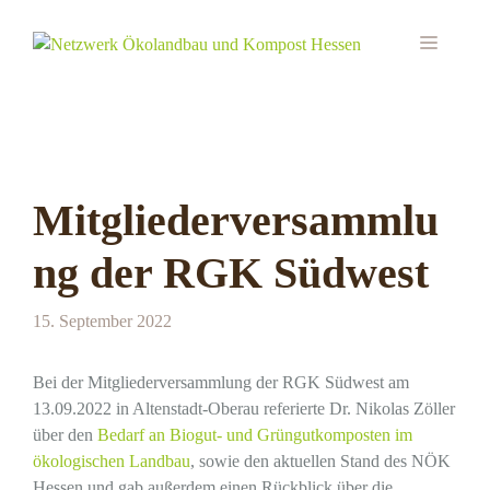
Zum
Inhalt
MEN
springen
Mitgliederversammlu
ng der RGK Südwest
15. September 2022
Bei der Mitgliederversammlung der RGK Südwest am
13.09.2022 in Altenstadt-Oberau referierte Dr. Nikolas Zöller
über den
Bedarf an Biogut- und Grüngutkomposten im
ökologischen Landbau
, sowie den aktuellen Stand des NÖK
Hessen und gab außerdem einen Rückblick über die