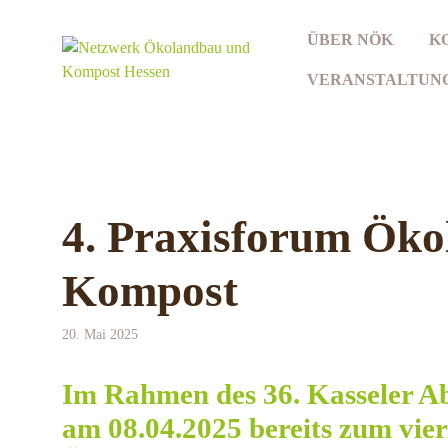
Zum
Inhalt
ÜBER NÖK
K
springen
VERANSTALTUN
4. Praxisforum Ök
Kompost
20. Mai 2025
Im Rahmen des 36. Kasseler A
am 08.04.2025 bereits zum vie