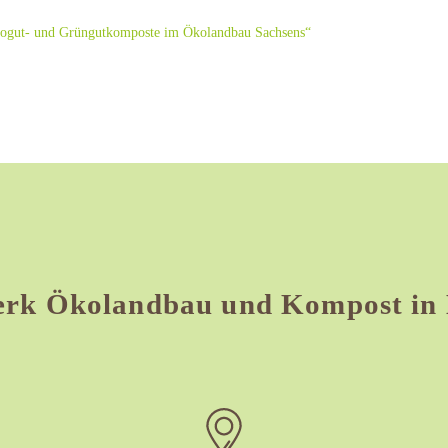
Biogut- und Grüngutkomposte im Ökolandbau Sachsens“
erk Ökolandbau und Kompost in 