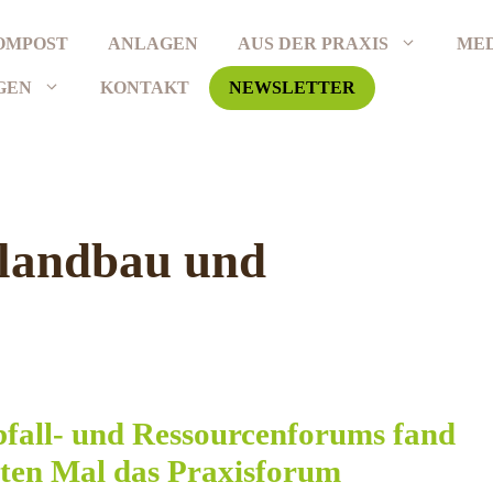
OMPOST
ANLAGEN
AUS DER PRAXIS
ME
GEN
KONTAKT
NEWSLETTER
olandbau und
bfall- und Ressourcenforums fand
rten Mal das Praxisforum